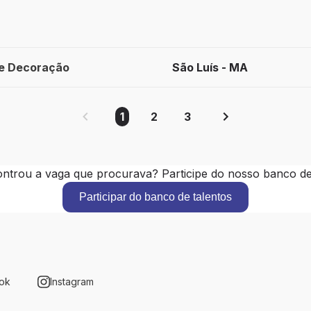
 e Decoração
São Luís - MA
1
2
3
ntrou a vaga que procurava? Participe do nosso banco de 
Participar do banco de talentos
ok
Instagram